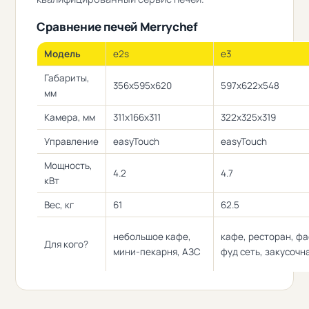
Сравнение печей Merrychef
Модель
e2s
e3
Габариты,
356х595х620
597х622х548
мм
Камера, мм
311х166х311
322х325х319
Управление
easyTouch
easyTouch
Мощность,
4.2
4.7
кВт
Вес, кг
61
62.5
небольшое кафе,
кафе, ресторан, фа
Для кого?
мини-пекарня, АЗС
фуд сеть, закусочн