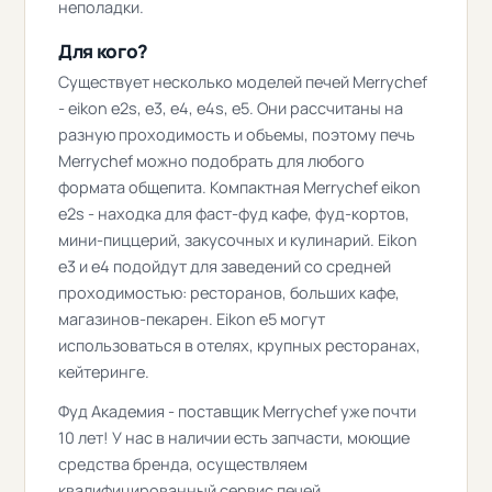
неполадки.
Для кого?
Существует несколько моделей печей Merrychef
- eikon e2s, e3, e4, e4s, e5. Они рассчитаны на
разную проходимость и объемы, поэтому печь
Merrychef можно подобрать для любого
формата общепита. Компактная Merrychef eikon
e2s - находка для фаст-фуд кафе, фуд-кортов,
мини-пиццерий, закусочных и кулинарий. Eikon
e3 и e4 подойдут для заведений со средней
проходимостью: ресторанов, больших кафе,
магазинов-пекарен. Eikon e5 могут
использоваться в отелях, крупных ресторанах,
кейтеринге.
Фуд Академия - поставщик Merrychef уже почти
10 лет! У нас в наличии есть запчасти, моющие
средства бренда, осуществляем
квалифицированный сервис печей.