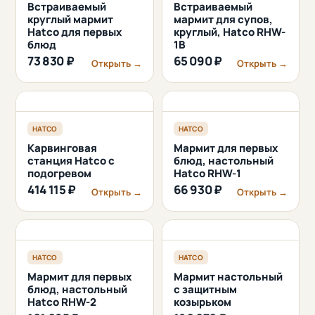
Встраиваемый
Встраиваемый
круглый мармит
мармит для супов,
Hatco для первых
круглый, Hatco RHW-
блюд
1B
73 830 ₽
65 090 ₽
Открыть →
Открыть →
HATCO
HATCO
Карвинговая
Мармит для первых
станция Hatco с
блюд, настольный
подогревом
Hatco RHW-1
414 115 ₽
66 930 ₽
Открыть →
Открыть →
HATCO
HATCO
Мармит для первых
Мармит настольный
блюд, настольный
с защитным
Hatco RHW-2
козырьком