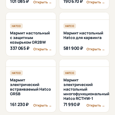
101 085 ₽
190 670 ₽
Открыть →
Открыть →
HATCO
HATCO
Мармит настольный
Мармит настольный
с защитным
Hatco для карвинга
козырьком GR2BW
337 065 ₽
581 900 ₽
Открыть →
Открыть →
HATCO
HATCO
Мармит
Мармит
электрический
электрический
встраиваемый Hatco
настольный
GRSB
многофункциональный
Hatco RCTHW-1
161 230 ₽
71 990 ₽
Открыть →
Открыть →