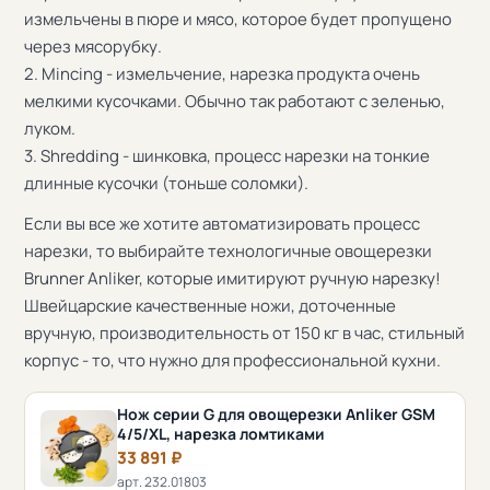
измельчены в пюре и мясо, которое будет пропущено
через мясорубку.
2. Mincing - измельчение, нарезка продукта очень
мелкими кусочками. Обычно так работают с зеленью,
луком.
3. Shredding - шинковка, процесс нарезки на тонкие
длинные кусочки (тоньше соломки).
Если вы все же хотите автоматизировать процесс
нарезки, то выбирайте технологичные овощерезки
Brunner Anliker, которые имитируют ручную нарезку!
Швейцарские качественные ножи, доточенные
вручную, производительность от 150 кг в час, стильный
корпус - то, что нужно для профессиональной кухни.
Нож серии G для овощерезки Anliker GSM
4/5/XL, нарезка ломтиками
33 891 ₽
арт. 232.01803