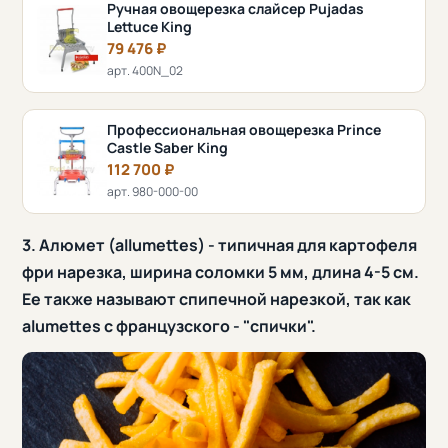
Ручная овощерезка слайсер Pujadas
Lettuce King
79 476 ₽
арт. 400N_02
Профессиональная овощерезка Prince
Castle Saber King
112 700 ₽
арт. 980-000-00
3. Алюмет (allumettes) - типичная для картофеля
фри нарезка, ширина соломки 5 мм, длина 4-5 см.
Ее также называют спипечной нарезкой, так как
alumettes с французского - "спички".