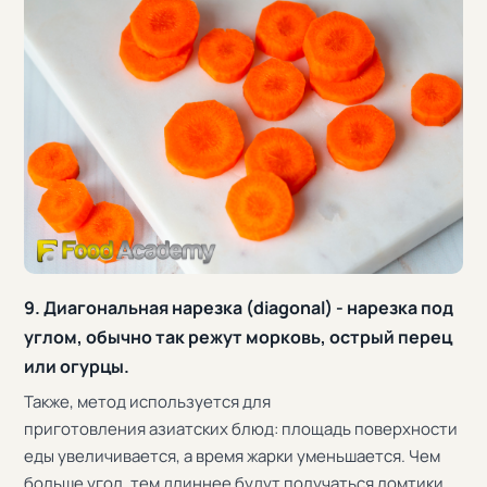
9. Диагональная нарезка (diagonal) - нарезка под
углом, обычно так режут морковь, острый перец
или огурцы.
Также, метод используется для
приготовления азиатских блюд: площадь поверхности
еды увеличивается, а время жарки уменьшается. Чем
больше угол, тем длиннее будут получаться ломтики.