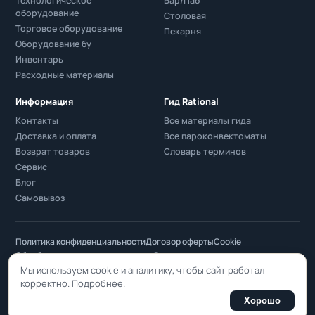
Технологическое
Бар/Паб
оборудование
Столовая
Торговое оборудование
Пекарня
Оборудование бу
Инвентарь
Расходные материалы
Информация
Гид Rational
Контакты
Все материалы гида
Доставка и оплата
Все пароконвектоматы
Возврат товаров
Словарь терминов
Сервис
Блог
Самовывоз
Политика конфиденциальности
Договор оферты
Cookie
Обработка персональных данных
Возврат товаров
Мы используем cookie и аналитику, чтобы сайт работал
ООО «Фуд Академия» · ОГРН 1117746250137 · ИНН/КПП 7729679094 /
корректно.
Подробнее
.
772901001 · 119361, Москва, ул. Никулинская, д. 35, стр. 1 · +7 (495) 984-34-
Хорошо
50