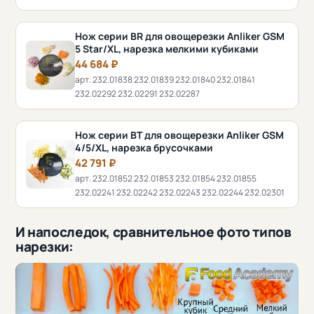
Нож серии BR для овощерезки Anliker GSM
5 Star/XL, нарезка мелкими кубиками
44 684 ₽
арт. 232.01838 232.01839 232.01840 232.01841
232.02292 232.02291 232.02287
Нож серии BT для овощерезки Anliker GSM
4/5/XL, нарезка брусочками
42 791 ₽
арт. 232.01852 232.01853 232.01854 232.01855
232.02241 232.02242 232.02243 232.02244 232.02301
И напоследок, сравнительное фото типов
нарезки: