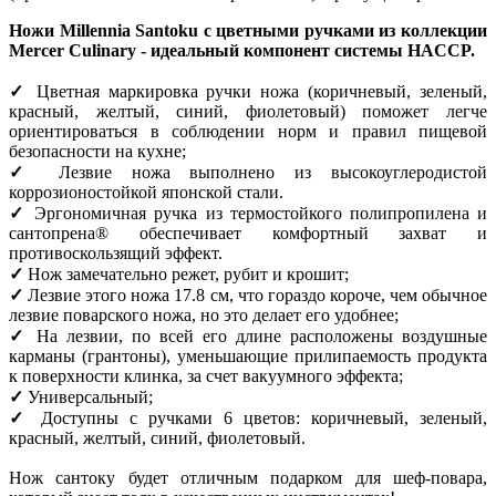
Ножи Millennia Santoku с цветными ручками из коллекции
Mercer Culinary - идеальный компонент системы HACCP.
✓
Цветная маркировка ручки ножа (коричневый, зеленый,
красный, желтый, синий, фиолетовый) поможет легче
ориентироваться в соблюдении норм и правил пищевой
безопасности на кухне;
✓
Лезвие ножа выполнено из высокоуглеродистой
коррозионостойкой японской стали.
✓
Эргономичная ручка из термостойкого полипропилена и
сантопрена® обеспечивает комфортный захват и
противоскользящий эффект.
✓
Нож замечательно режет, рубит и крошит;
✓
Лезвие этого ножа 17.8 см, что гораздо короче, чем обычное
лезвие поварского ножа, но это делает его удобнее;
✓
На лезвии, по всей его длине расположены воздушные
карманы (грантоны), уменьшающие прилипаемость продукта
к поверхности клинка, за счет вакуумного эффекта;
✓
Универсальный;
✓
Доступны с ручками 6 цветов: коричневый, зеленый,
красный, желтый, синий, фиолетовый.
Нож сантоку будет отличным подарком для шеф-повара,