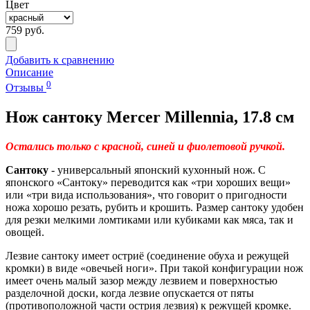
Цвет
759 руб.
Добавить к сравнению
Описание
0
Отзывы
Нож сантоку Mercer Millennia, 17.8 см
Остались только с красной, синей и фиолетовой ручкой.
Сантоку
- универсальный японский кухонный нож. С
японского «Сантоку» переводится как «три хороших вещи»
или «три вида использования», что говорит о пригодности
ножа хорошо резать, рубить и крошить. Размер сантоку удобен
для резки мелкими ломтиками или кубиками как мяса, так и
овощей.
Лезвие сантоку имеет остриё (соединение обуха и режущей
кромки) в виде «овечьей ноги». При такой конфигурации нож
имеет очень малый зазор между лезвием и поверхностью
разделочной доски, когда лезвие опускается от пяты
(противоположной части острия лезвия) к режущей кромке.