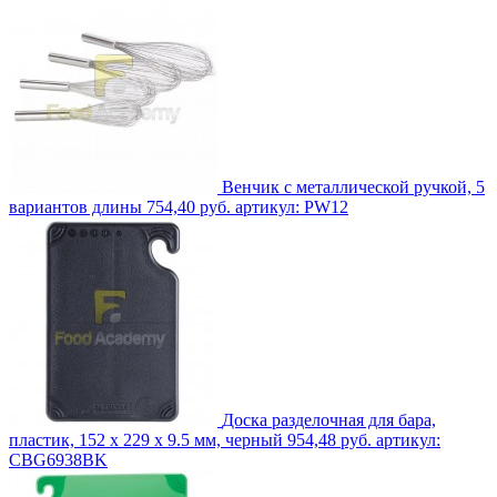
Венчик с металлической ручкой, 5
вариантов длины
754,40 руб.
артикул: PW12
Доска разделочная для бара,
пластик, 152 x 229 x 9.5 мм, черный
954,48 руб.
артикул:
CBG6938BK