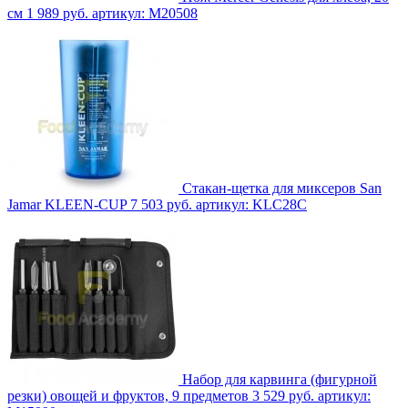
см
1 989 руб.
артикул: M20508
Стакан-щетка для миксеров San
Jamar KLEEN-CUP
7 503 руб.
артикул: KLC28C
Набор для карвинга (фигурной
резки) овощей и фруктов, 9 предметов
3 529 руб.
артикул: