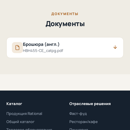
ДОКУМЕНТЫ
Документы
Брошюра (англ.)
HBH455-CE_catpg.pdf
Каталог
Отраслевые решения
Продукция Rational
Фаст-фуд
Общий каталог
Ресторан/кафе
Тепловое оборудование
Пиццерия