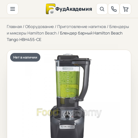
ФудАкадемия
Главная
/
Оборудование
/
Приготовление напитков
/
Блендеры
и миксеры Hamilton Beach
/
Блендер барный Hamilton Beach
Tango HBH455-CE
Нет в наличии