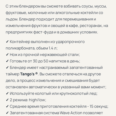
С этим блендером вы сможете взбивать соусы, муссы,
фруктовые, молочные или алкогольные коктейли со
льдом. Блендер подходит для перемешивания и
измельчения фруктов и овощей в кафе, ресторанах, на
предприятиях фаст-фуда и в домашних условиях.
✓
Контейнер выполнен из ударопрочного
поликарбоната, объем 1.4 л;
✓
Нож из прочной нержавеющей стали;
✓
Готовьте от 30 до 50 напитков в день;
✓
Блендер имеет настраиваемый запатентованный
таймер
Tango's ®
. Вы сможете отвлечься на другое
дело, а процесс измельчения и смешивания будет
остановлен автоматически в указанный вами момент;
✓
Используйте колотый или крупноколотый лед;
✓
2 режима: high/low;
✓
Среднее время приготовления коктейля - 15 секунд;
✓
Запатентованная система Wave Action позволяет