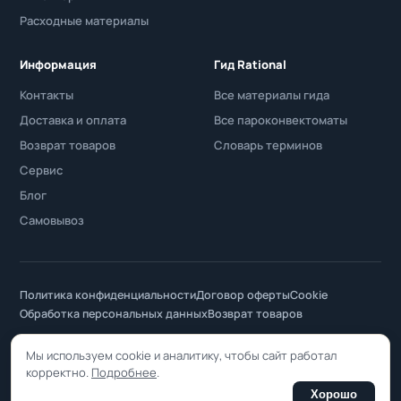
Расходные материалы
Информация
Гид Rational
Контакты
Все материалы гида
Доставка и оплата
Все пароконвектоматы
Возврат товаров
Словарь терминов
Сервис
Блог
Самовывоз
Политика конфиденциальности
Договор оферты
Cookie
Обработка персональных данных
Возврат товаров
ООО «Фуд Академия» · ОГРН 1117746250137 · ИНН/КПП 7729679094 /
Мы используем cookie и аналитику, чтобы сайт работал
772901001 · 119361, Москва, ул. Никулинская, д. 35, стр. 1 · +7 (495) 984-
корректно.
Подробнее
.
34-50
Хорошо