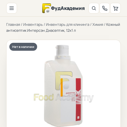
ФудАкадемия
Главная
/
Инвентарь
/
Инвентарь для клининга
/
Химия
/
Кожный
антисептик Интерсэн Диасептик, 12х1 л
Нет в наличии