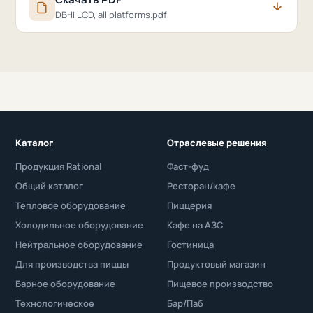
DB-II LCD, all platforms.pdf
Каталог
Отраслевые решения
Продукция Rational
Фаст-фуд
Общий каталог
Ресторан/кафе
Тепловое оборудование
Пиццерия
Холодильное оборудование
Кафе на АЗС
Нейтральное оборудование
Гостиница
Для производства пиццы
Продуктовый магазин
Барное оборудование
Пищевое производство
Технологическое
Бар/Паб