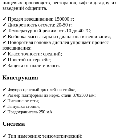
пищевых производств, ресторанов, кафе и для других
заведений общепита.
✓
Предел взвешивания: 150000 г;
✓
Дискретность отсчета: 20-50 г;
✓
Температурный режим: от -10 до 40 °С;
✓
Выборка массы тары из диапазона взвешивания;
✓
Поворотная головка дисплея упрощает процесс
взвешивания;
✓
Класс точности: средний;
✓
Простой интерфейс;
✓
Защита от пыли и влаги.
Конструкция
✓
Флуоресцентный дисплей на стойке;
✓
Размер платформы из нерж. стали 370х500 мм;
✓
Питание от сети;
✓
Заглушка стойки;
✓
Предохранитель 250 мА.
Система
✓
Тип измерения: тензометрический;