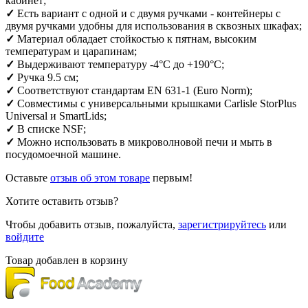
кабинет;
✓
Есть вариант с одной и с двумя ручками - контейнеры с
двумя ручками удобны для использования в сквозных шкафах;
✓
Материал обладает стойкостью к пятнам, высоким
температурам и царапинам;
✓
Выдерживают температуру -4°
С до +190°
С;
✓
Ручка 9.5 см;
✓
Соответствуют стандартам EN 631-1 (Euro Norm);
✓
Совместимы с универсальными крышками Carlisle StorPlus
Universal и SmartLids;
✓
В списке NSF;
✓
Можно использовать в микроволновой печи и мыть в
посудомоечной машине.
Оставьте
отзыв об этом товаре
первым!
Хотите оставить отзыв?
Чтобы добавить отзыв, пожалуйста,
зарегистрируйтесь
или
войдите
Товар добавлен в корзину