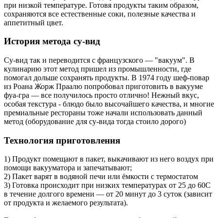
при низкой температуре. Готовя продукты таким образом,
сохраняются все естественные соки, полезные качества и
аппетитный цвет.
История метода су-вид
Су-вид так и переводится с французского — "вакуум". В
кулинарию этот метод пришел из промышленности, где
помогал дольше сохранять продукты. В 1974 году шеф-повар
из Роана Жорж Праалю попробовал приготовить в вакууме
фуа-гра — все получилось просто отлично! Нежный вкус,
особая текстура - блюдо было высочайшего качества, и многие
премиальные рестораны тоже начали использовать данный
метод (оборудование для су-вида тогда стоило дорого)
Технология приготовления
1) Продукт помещают в пакет, выкачивают из него воздух при
помощи вакууматора и запечатывают;
2) Пакет варят в водяной печи или ёмкости с термостатом
3) Готовка происходит при низких температурах от 25 до 60С
в течение долгого времени — от 20 минут до 3 суток (зависит
от продукта и желаемого результата).