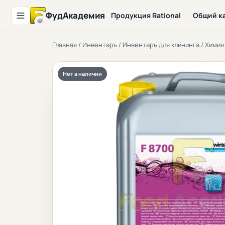
ФудАкадемия
Продукция Rational
Общий к
Главная
/
Инвентарь
/
Инвентарь для клининга
/
Химия
Нет в наличии