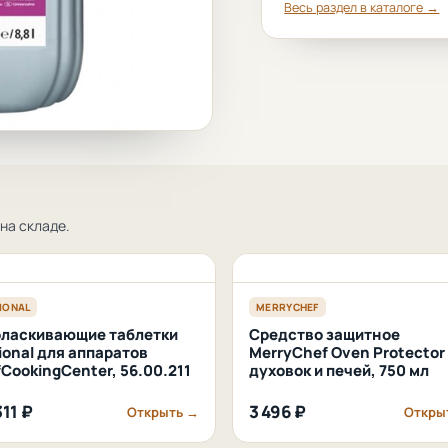
Весь раздел в каталоге →
на складе.
IONAL
MERRYCHEF
ласкивающие таблетки
Средство защитное
ional для аппаратов
MerryChef Oven Protector
fCookingCenter, 56.00.211
духовок и печей, 750 мл
311 ₽
3 496 ₽
Открыть →
Откры