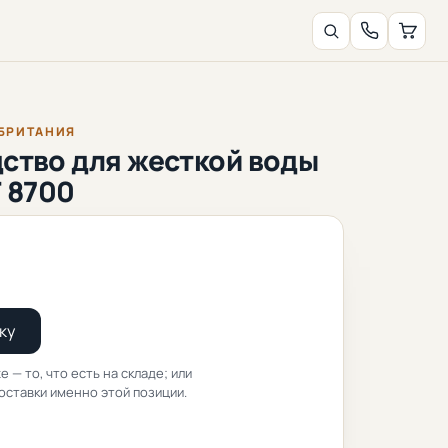
ОБРИТАНИЯ
ство для жесткой воды
F 8700
ку
е — то, что есть на складе; или
оставки именно этой позиции.